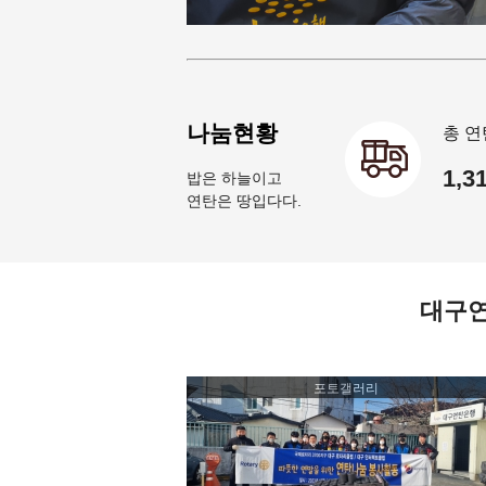
나눔현황
총 연
1,3
밥은 하늘이고
연탄은 땅입다다.
대구
포토갤러리