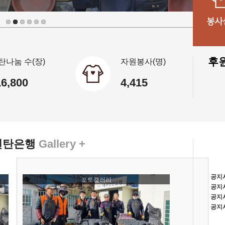
후
탄나눔 수(장)
자원봉사(명)
16,800
4,415
연탄은행
Gallery +
공지
포토갤러리
공지
공지
공지