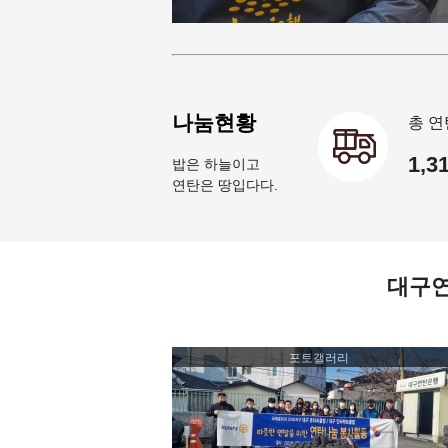
나눔현황
총 연
1,3
밥은 하늘이고
연탄은 땅입다다.
대구
포토갤러리