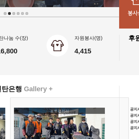
후
탄나눔 수(장)
자원봉사(명)
16,800
4,415
연탄은행
Gallery +
공지
포토갤러리
공지
공지
공지