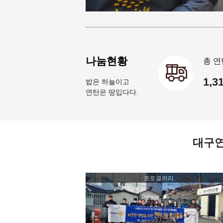
나눔현황
총 연
1,3
밥은 하늘이고
연탄은 땅입다다.
대구
포토갤러리