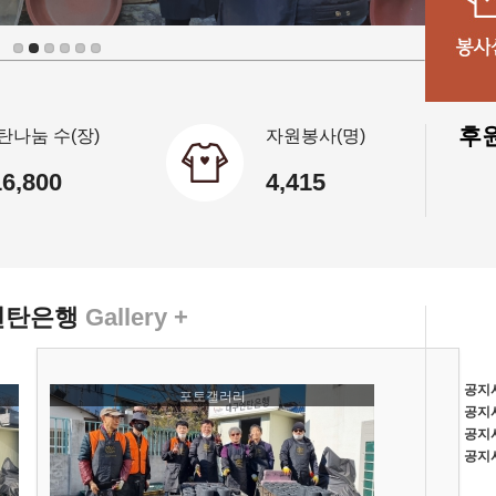
후
탄나눔 수(장)
자원봉사(명)
16,800
4,415
연탄은행
Gallery +
공지
포토갤러리
공지
공지
공지