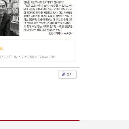
보
17.10.27
By
사이트관리자
Views
2284
쓰기