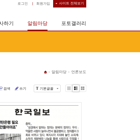
사이트 전체보기
로그인
|
회원가입
사하기
알림마당
포토갤러리
알림마당
언론보도
T
검색
쓰기
기본글꼴
Li
Zi
G
st
n
al
e
le
r
y