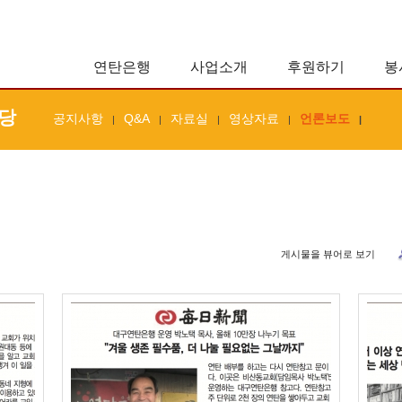
연탄은행
사업소개
후원하기
봉
당
공지사항
Q&A
자료실
영상자료
언론보도
|
|
|
|
|
게시물을 뷰어로 보기