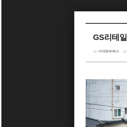
Sketchbook5, 스케치북5
GS리테일 
Sketchbook5, 스케치북5
이대희부목사
by
po