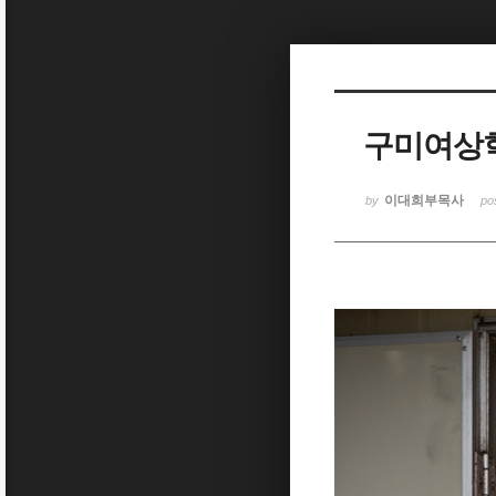
Sketchbook5, 스케치북5
구미여상학
Sketchbook5, 스케치북5
이대희부목사
by
po