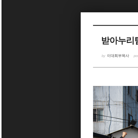
Sketchbook5, 스케치북5
받아누리팀 
Sketchbook5, 스케치북5
이대희부목사
by
po