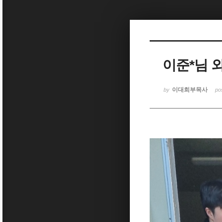
Sketchbook5, 스케치북5
이준*님 외
Sketchbook5, 스케치북5
이대희부목사
by
po