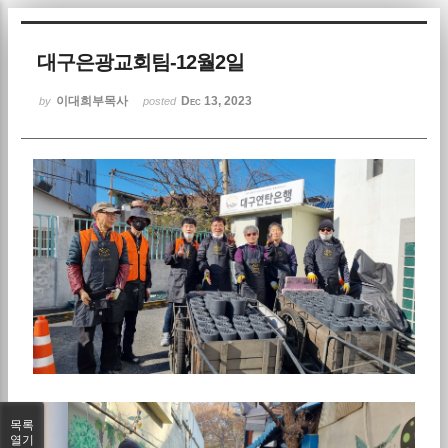
Sketchbook5, 스케치북5
대구은광교회팀-12월2일
이대희부목사
Dec 13, 2023
by
posted
Sketchbook5, 스케치북5
목록
열기