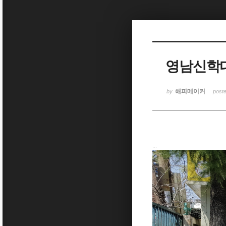
Sketchbook5, 스케치북5
영남신학
Sketchbook5, 스케치북5
해피메이커
by
post
...