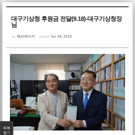
Sketchbook5, 스케치북5
대구기상청 후원금 전달(9.18)-대구기상청장
님
해피메이커
Sep 18, 2018
by
posted
Sketchbook5, 스케치북5
목록
열기