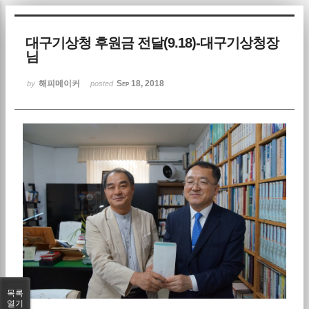
Sketchbook5, 스케치북5
대구기상청 후원금 전달(9.18)-대구기상청장
님
해피메이커
Sep 18, 2018
by
posted
Sketchbook5, 스케치북5
목록
열기