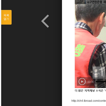
목록
열기
http://ch4.tbroad.com/co