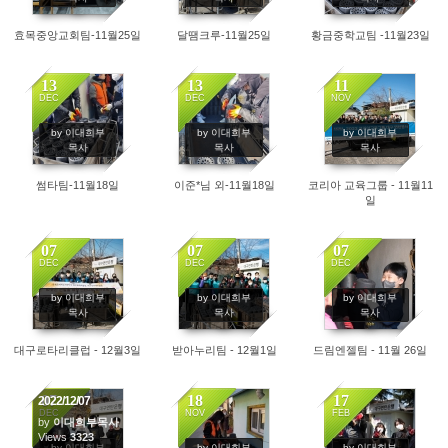
효목중앙교회팀-11월25일
달땜크루-11월25일
황금중학교팀 -11월23일
13
13
11
DEC
DEC
NOV
2502
2475
2891
by 이대희부
by 이대희부
by 이대희부
목사
목사
목사
썸타팀-11월18일
이준*님 외-11월18일
코리아 교육그룹 - 11월11
일
07
07
07
DEC
DEC
DEC
4883
3347
3141
by 이대희부
by 이대희부
by 이대희부
목사
목사
목사
대구로타리클럽 - 12월3일
받아누리팀 - 12월1일
드림엔젤팀 - 11월 26일
07
18
17
2022/12/07
DEC
NOV
FEB
by
이대희부목사
Views
3323
3542
6182
by 이대희부
by 이대희부
by 이대희부