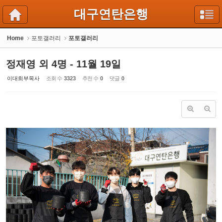
Sketchbook5, 스케치북5
Sketchbook5, 스케치북5
대구연탄은행
Home
포토갤러리
포토갤러리
정재영 외 4명 - 11월 19일
이대희부목사
조회 수
3323
추천 수
0
댓글
0