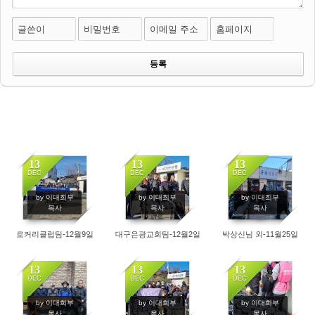
글쓴이
비밀번호
이메일 주소
홈페이지
13
13
13
DEC
DEC
DEC
9391
3722
6098
by 이대희부
by 이대희부
by 이대희부
목사
목사
목사
로커리클럽팀-12월9일
대구은광교회팀-12월2일
박상신님 외-11월25일
13
13
13
DEC
DEC
DEC
3332
2427
2393
by 이대희부
by 이대희부
by 이대희부
목사
목사
목사