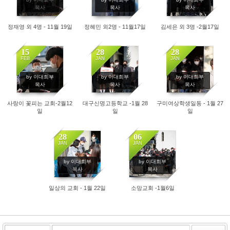
목사
목사
목사
정재영 외 4명 - 11월 19일
정혜민 외2명 - 11월17일
김세은 외 3명 -2월17일
15
28
28
FEB
JAN
JAN
4571
4281
3951
by 이대희부
by 이대희부
by 이대희부
목사
목사
목사
사랑이 꽃피는 교회-2월12
대구신명고등학교 -1월 28
구미여상학생일동 - 1월 27
일
일
일
28
06
JAN
JAN
3629
4011
by 이대희부
by 이대희부
목사
목사
일상의 교회 - 1월 22일
소망교회 -1월6일