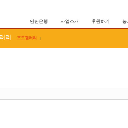
연탄은행
사업소개
후원하기
봉
러리
포토갤러리
|