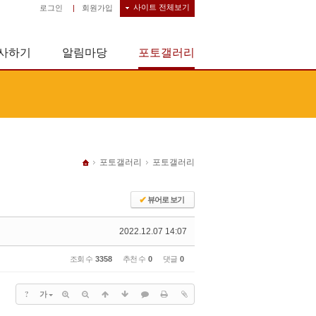
사이트 전체보기
로그인
|
회원가입
사하기
알림마당
포토갤러리
포토갤러리
포토갤러리
✔
뷰어로 보기
2022.12.07 14:07
조회 수
3358
추천 수
0
댓글
0
?
가