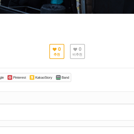
0
0
추천
비추천
gle
Pinterest
KakaoStory
Band