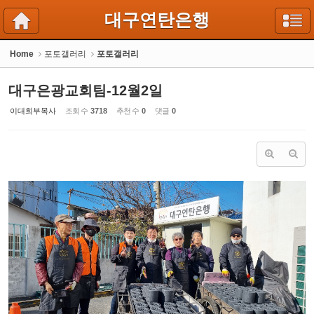
Sketchbook5, 스케치북5
Sketchbook5, 스케치북5
대구연탄은행
Home
포토갤러리
포토갤러리
대구은광교회팀-12월2일
이대희부목사
조회 수
3718
추천 수
0
댓글
0