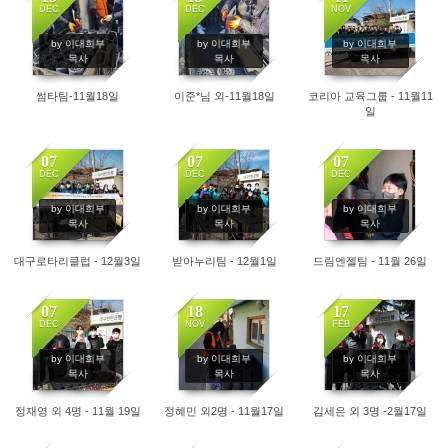
DEC
DEC
NOV
2500
2471
2889
by 이대희부
by 이대희부
by 이대희부
목사
목사
목사
썸타팀-11월18일
이준*님 외-11월18일
코리아 교육그룹 - 11월11
일
07
07
07
DEC
DEC
DEC
4878
3343
3135
by 이대희부
by 이대희부
by 이대희부
목사
목사
목사
대구로타리클럽 - 12월3일
받아누리팀 - 12월1일
드림엔젤팀 - 11월 26일
07
18
17
DEC
NOV
FEB
3320
3539
6180
by 이대희부
by 이대희부
by 이대희부
목사
목사
목사
정재영 외 4명 - 11월 19일
정혜민 외2명 - 11월17일
김세은 외 3명 -2월17일