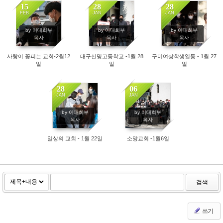
15
28
28
FEB
JAN
JAN
4568
4280
3948
by 이대희부
by 이대희부
by 이대희부
목사
목사
목사
사랑이 꽃피는 교회-2월12
대구신명고등학교 -1월 28
구미여상학생일동 - 1월 27
일
일
일
28
06
JAN
JAN
3628
4009
by 이대희부
by 이대희부
목사
목사
일상의 교회 - 1월 22일
소망교회 -1월6일
검색
쓰기