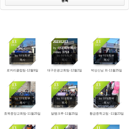
13
13
13
2023/12/13
DEC
DEC
DEC
by
이대희부목사
9377
Views
3718
6094
by 이대희부
by 이대희부
by 이대희부
목사
목사
목사
로커리클럽팀-12월9일
대구은광교회팀-12월2일
박상신님 외-11월25일
13
13
13
DEC
DEC
DEC
3327
2418
2391
by 이대희부
by 이대희부
by 이대희부
목사
목사
목사
효목중앙교회팀-11월25일
달땜크루-11월25일
황금중학교팀 -11월23일
13
13
11