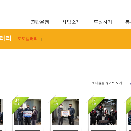
연탄은행
사업소개
후원하기
봉
러리
포토갤러리
|
게시물을 뷰어로 보기
24
15
17
DEC
JAN
FEB
D
6663
6420
6192