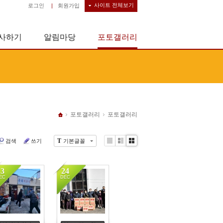
사이트 전체보기
로그인
|
회원가입
사하기
알림마당
포토갤러리
포토갤러리
포토갤러리
T
검색
쓰기
기본글꼴
Li
Zi
G
st
n
al
e
le
13
24
r
EC
DEC
y
6110
5858