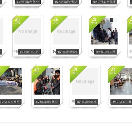
회 기부금 전달식
TBC, 음악도시 기부금 전달식 - 12월17일
대경ICT산업협회 기부금 전달식
김세은 외 3명 -2월17일
사
by 이대희부목사
by 이대희부목사
by 이대희부목사
26
26
29
JAN
JAN
MAR
M
No Image
No Image
5024
5023
4978
들
대구중학교 야구부
동신교회 중등부
영남신학대학교 학생들
커
by 해피메이커
by 해피메이커
by 해피메이커
4
24
29
24
C
DEC
DEC
DEC
No Image
4887
4873
4863
4862
희성전자 다솜봉사회 - 12월12일
국민의힘 서구 봉사단 - 12월7일
하늘 소망 교회
by 이대희부목사
by 이대희부목사
by 해피메이커
by 이대희부