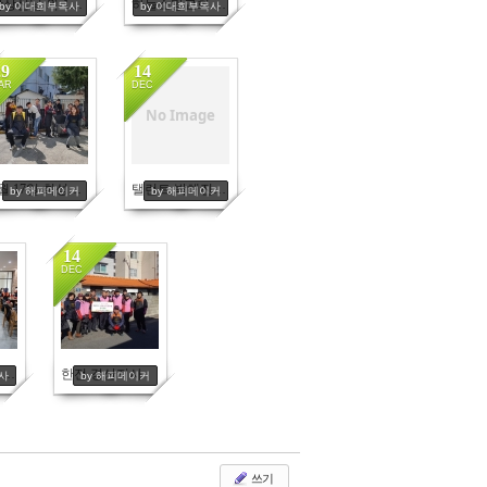
박상신님 외-11월25일
하늘소망교회 간식나눔 - 12월19일
by 이대희부목사
by 이대희부목사
29
14
AR
DEC
No Image
4966
4939
3월 17일 희성전자 봉사
탤런트 박해진과 대구지역 소방관들
by 해피메이커
by 해피메이커
14
DEC
4858
대구YWCA - 11월14일
한전 경산지사
목사
by 해피메이커
쓰기