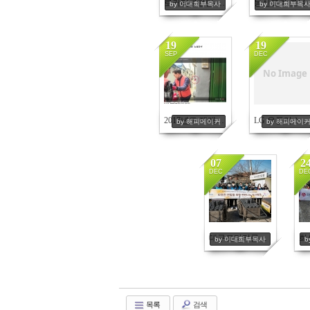
로커리클럽팀-12월9일
동신교회 교육위원
by 이대희부목사
by 이대희부목
19
19
SEP
DEC
No Image
5558
5046
2017년도 재개식 티브로드 뉴스
LG 유플러스 직원
by 해피메이커
by 해피메이
07
2
DEC
DE
4892
대구로타리클럽 - 12월3일
by 이대희부목사
목록
검색