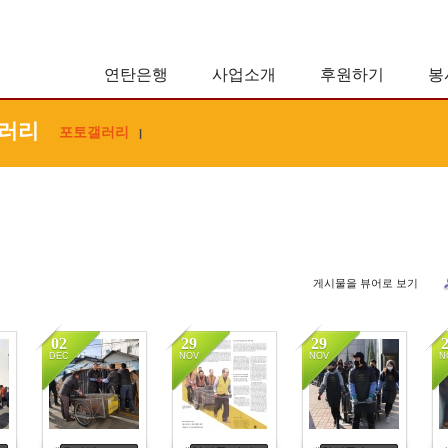
연탄은행
사업소개
후원하기
봉
러리
포토갤러리
|
게시물을 뷰어로 보기
02
29
29
DEC
NOV
NOV
N
4257
4446
4161