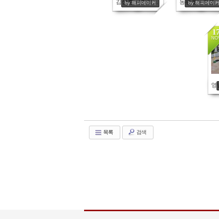
김상훈 국회의원, 홍병헌 대구 서구의원외 여러분들
동평초등학교 선
by 해피메이커
by 해피메이
1
NO
목록
검색