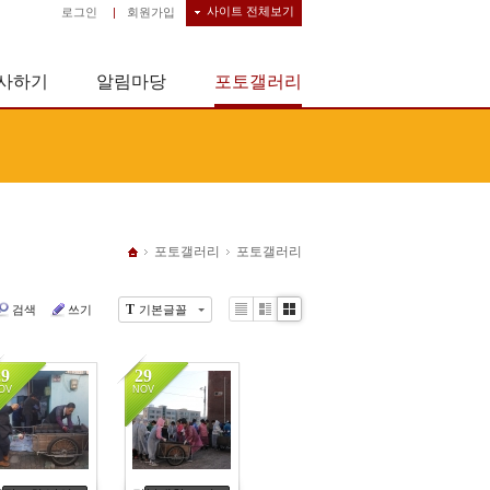
사이트 전체보기
로그인
|
회원가입
사하기
알림마당
포토갤러리
포토갤러리
포토갤러리
T
검색
쓰기
기본글꼴
Li
Zi
G
st
n
al
e
le
29
29
r
OV
NOV
y
4238
4054