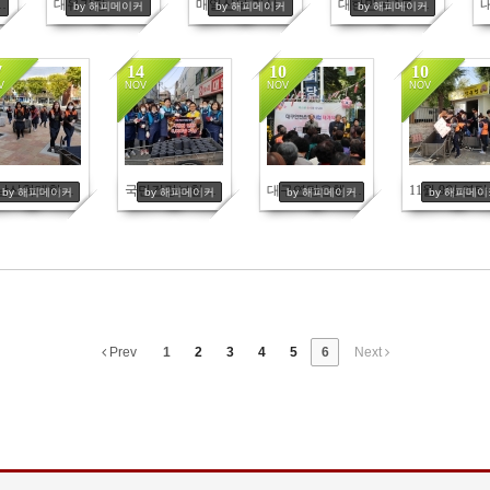
생님들과 학생들
대유기전
매일신문 기사
대한민국 1도 올리기
커
by 해피메이커
by 해피메이커
by 해피메이커
7
14
10
10
V
NOV
NOV
NOV
4281
4318
4206
4179
영남신학대학교 기독교 교육학과 학생들 연탄봉사
국민건강보험공단(대구지역) 연탄봉사
대구연탄은행 사업 재개식 2017.10.27
11월 9일 
by 해피메이커
by 해피메이커
by 해피메이커
by 해피메
Prev
1
2
3
4
5
6
Next