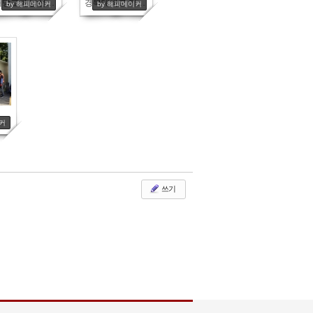
내당교회 남선교회
경북대학교 기독센터 학생들 연탄봉사
by 해피메이커
by 해피메이커
연탄봉사 2가정(최석희님, 최완석님외 8명 참석. 감사합니다^^)
이커
쓰기