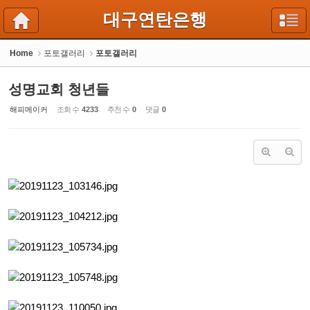
Sketchbook5, 스케치북5
Sketchbook5, 스케치북5
대구연탄은행
Home
포토갤러리
포토갤러리
성명교회 청년들
해피메이커
조회 수
4233
추천 수
0
댓글
0