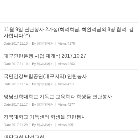
11월 9일 연탄봉사 2가정(최석희님, 최완석님외 8명 참석. 감
사합니다^^)
Date
2017.11.10
By
해피메이커
Views
4176
대구연탄은행 사업 재개식 2017.10.27
Date
2017.11.10
By
해피메이커
Views
4203
국민건강보험공단(대구지역) 연탄봉사
Date
2017.11.14
By
해피메이커
Views
4311
영남신학대학교 기독교 교육학과 학생들 연탄봉사
Date
2017.11.17
By
해피메이커
Views
4277
경북대학교 기독센터 학생들 연탄봉사
Date
2017.11.29
By
해피메이커
Views
4051
내당교회 남선교회