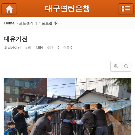
Sketchbook5, 스케치북5
Sketchbook5, 스케치북5
대구연탄은행
Home
포토갤러리
포토갤러리
대유기전
해피메이커
조회 수
4254
추천 수
0
댓글
0