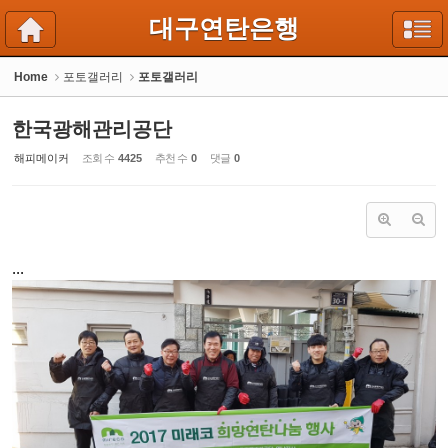
Sketchbook5, 스케치북5
Sketchbook5, 스케치북5
대구연탄은행
Home
포토갤러리
포토갤러리
한국광해관리공단
해피메이커
조회 수
4425
추천 수
0
댓글
0
...