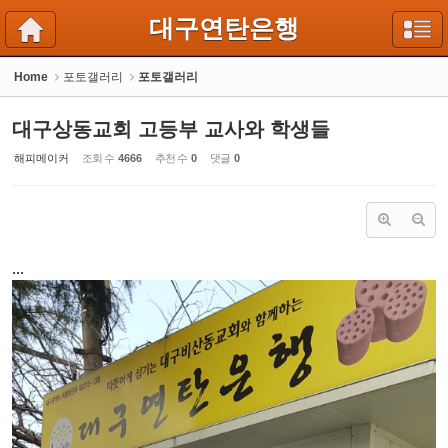
Sketchbook5, 스케치북5
Sketchbook5, 스케치북5
대구연탄은행
Home
포토갤러리
포토갤러리
대구상동교회 고등부 교사와 학생들
해피메이커
조회 수
4666
추천 수
0
댓글
0
...