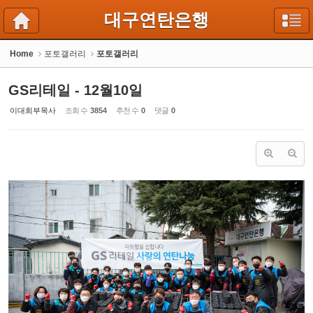
Sketchbook5, 스케치북5
Sketchbook5, 스케치북5
대구연탄은행
Home
포토갤러리
포토갤러리
GS리테일 - 12월10일
이대희부목사
조회 수
3854
추천 수
0
댓글
0