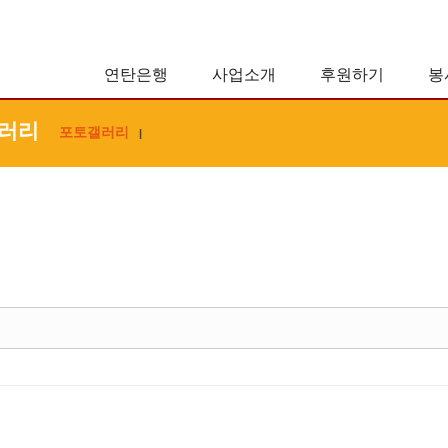
연탄은행
사업소개
후원하기
봉
러리
포토갤러리
|