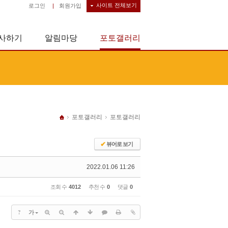
사이트 전체보기
로그인
|
회원가입
사하기
알림마당
포토갤러리
포토갤러리
포토갤러리
✔
뷰어로 보기
2022.01.06 11:26
조회 수
4012
추천 수
0
댓글
0
?
가