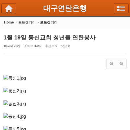
Sketchbook5, 스케치북5
Sketchbook5, 스케치북5
대구연탄은행
Home
포토갤러리
포토갤러리
1월 19일 동신교회 청년들 연탄봉사
해피메이커
조회 수
4340
추천 수
0
댓글
0