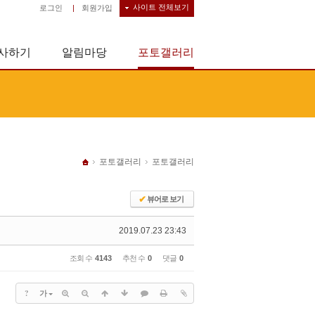
사이트 전체보기
로그인
|
회원가입
사하기
알림마당
포토갤러리
포토갤러리
포토갤러리
✔
뷰어로 보기
2019.07.23 23:43
조회 수
4143
추천 수
0
댓글
0
?
가