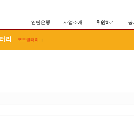
연탄은행
사업소개
후원하기
봉
러리
포토갤러리
|