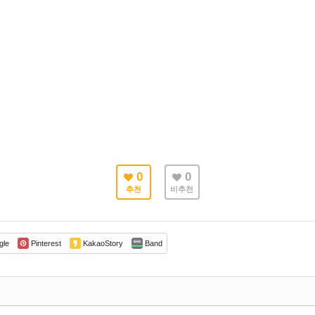
0
0
추천
비추천
gle
Pinterest
KakaoStory
Band