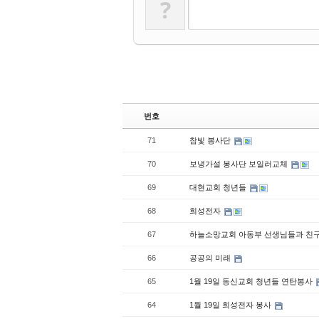
?
번호
71
참빛 봉사단
70
보냉가설 봉사단 보일러교체
69
대현교회 청년들
68
희성전자
67
하늘소망교회 아동부 선생님들과 친
66
공공의 미래
65
1월 19일 동신교회 청년들 연탄봉사
64
1월 19일 희성전자 봉사