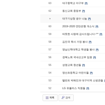
63
대구중학교 야구부
62
동신교회 중등부
»
대구기상청 생수 나눔
60
2019~2020 연탄은행 개소식
59
따뜻한 사랑에 감사드립니다~^^
58
김진국 목사 가정 봉사
57
영남신학대학교 학생들 봉사
56
경북노회 국내선교부 임원
55
성명교회 청년들
54
영선초등학교 어린이들
53
탤런트 박해진과 대구지역 소방관들
52
LG 유플러스 직원들
목록
검색