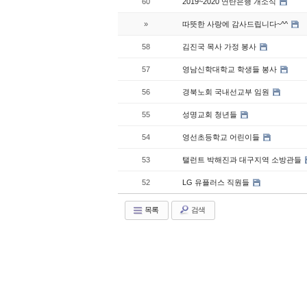
60
2019~2020 연탄은행 개소식
»
따뜻한 사랑에 감사드립니다~^^
58
김진국 목사 가정 봉사
57
영남신학대학교 학생들 봉사
56
경북노회 국내선교부 임원
55
성명교회 청년들
54
영선초등학교 어린이들
53
탤런트 박해진과 대구지역 소방관들
52
LG 유플러스 직원들
목록
검색