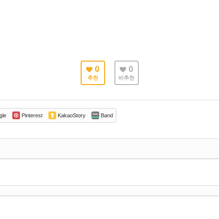
0
0
추천
비추천
gle
Pinterest
KakaoStory
Band