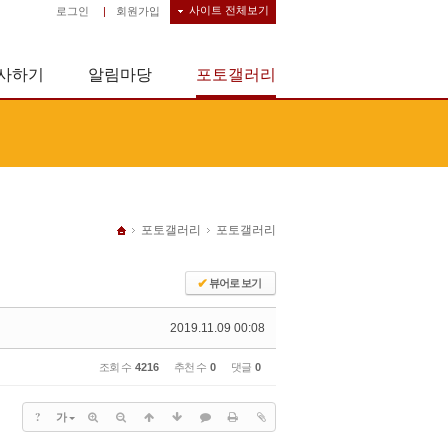
사이트 전체보기
로그인
|
회원가입
사하기
알림마당
포토갤러리
포토갤러리
포토갤러리
✔
뷰어로 보기
2019.11.09 00:08
조회 수
4216
추천 수
0
댓글
0
?
가