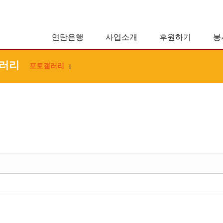
연탄은행
사업소개
후원하기
봉
러리
포토갤러리
|