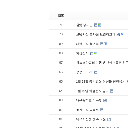
번호
71
참빛 봉사단
70
보냉가설 봉사단 보일러교체
69
대현교회 청년들
68
희성전자
67
하늘소망교회 아동부 선생님들과 친
66
공공의 미래
65
1월 19일 동신교회 청년들 연탄봉사
64
1월 19일 희성전자 봉사
63
대구중학교 야구부
62
동신교회 중등부
61
대구기상청 생수 나눔