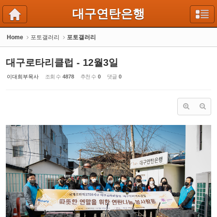
Sketchbook5, 스케치북5
Sketchbook5, 스케치북5
대구연탄은행
Home
포토갤러리
포토갤러리
대구로타리클럽 - 12월3일
이대희부목사
조회 수
4878
추천 수
0
댓글
0