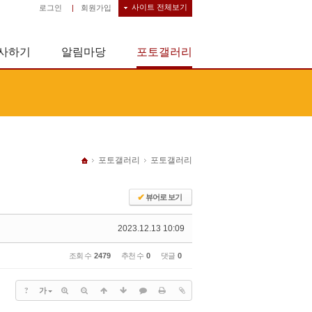
사이트 전체보기
로그인
|
회원가입
사하기
알림마당
포토갤러리
포토갤러리
포토갤러리
✔
뷰어로 보기
2023.12.13 10:09
조회 수
2479
추천 수
0
댓글
0
?
가