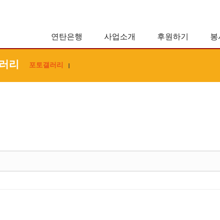
연탄은행
사업소개
후원하기
봉
러리
포토갤러리
|