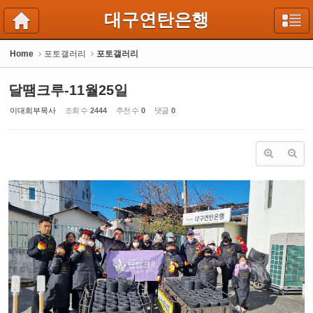
Sketchbook5, 스케치북5
Sketchbook5, 스케치북5
대구연탄은행
Home
포토갤러리
포토갤러리
달땜크루-11월25일
이대희부목사
조회 수
2444
추천 수
0
댓글
0