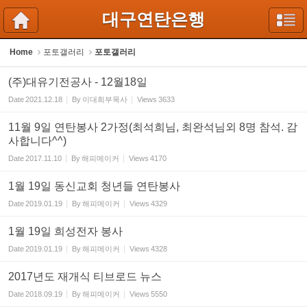
Sketchbook5, 스케치북5
Sketchbook5, 스케치북5
대구연탄은행
Home
포토갤러리
포토갤러리
(주)대유기전공사 - 12월18일
Date
2021.12.18
By
이대희부목사
Views
3633
11월 9일 연탄봉사 2가정(최석희님, 최완석님외 8명 참석. 감
사합니다^^)
Date
2017.11.10
By
해피메이커
Views
4170
1월 19일 동신교회 청년들 연탄봉사
Date
2019.01.19
By
해피메이커
Views
4329
1월 19일 희성전자 봉사
Date
2019.01.19
By
해피메이커
Views
4328
2017년도 재개식 티브로드 뉴스
Date
2018.09.19
By
해피메이커
Views
5550