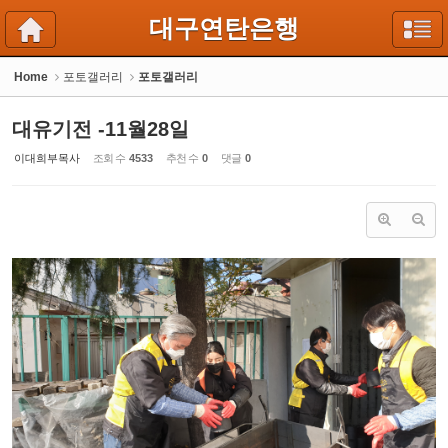
Sketchbook5, 스케치북5
Sketchbook5, 스케치북5
대구연탄은행
Home
포토갤러리
포토갤러리
대유기전 -11월28일
이대희부목사
조회 수
4533
추천 수
0
댓글
0