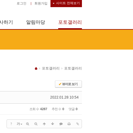
사이트 전체보기
로그인
|
회원가입
사하기
알림마당
포토갤러리
포토갤러리
포토갤러리
✔
뷰어로 보기
2022.01.28 10:54
조회 수
4287
추천 수
0
댓글
0
?
가