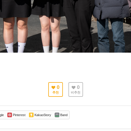
0
0
추천
비추천
gle
Pinterest
KakaoStory
Band