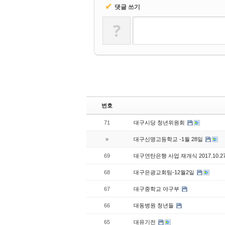
✔
댓글 쓰기
?
번호
71
대구시당 청년위원회
»
대구신명고등학교 -1월 28일
69
대구연탄은행 사업 재개식 2017.10.2
68
대구은광교회팀-12월2일
67
대구중학교 야구부
66
대동병원 청년들
65
대유기전