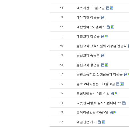
64
대유기전 -11월28일
63
대유기전 직원들
62
대한민국 1도 올리기
61
대현교회 청년들
60
동신교회 교육위원회 기부금 전달식
59
동신교회 중등부
58
동신교회 청년들
57
동평초등학교 선생님들과 학생들
56
동호로타리클럽 - 11월10일
55
드림엔젤팀 - 11월 26일
54
따뜻한 사랑에 감사드립니다~^^
53
로커리클럽팀-12월9일
52
매일신문 기사