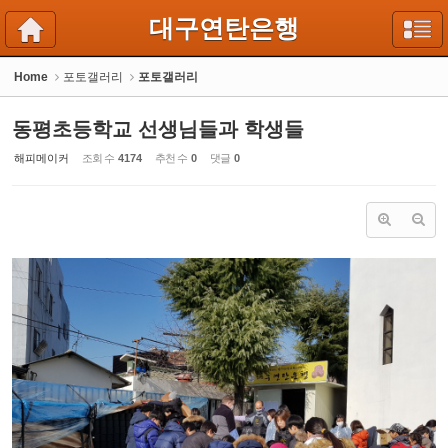
Sketchbook5, 스케치북5
Sketchbook5, 스케치북5
대구연탄은행
Home
포토갤러리
포토갤러리
동평초등학교 선생님들과 학생들
해피메이커
조회 수
4174
추천 수
0
댓글
0