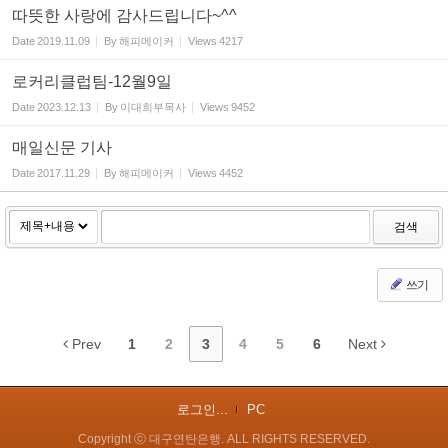
따뜻한 사랑에 감사드립니다~^^
Date
2019.11.09
By
해피메이커
Views
4217
로커리클럽팀-12월9일
Date
2023.12.13
By
이대희부목사
Views
9452
매일신문 기사
Date
2017.11.29
By
해피메이커
Views
4452
검색
쓰기
Prev
1
2
3
4
5
6
Next
로그인...
PC
Copyright ⓒ 대구연탄은행. ALL RIGHTS RESERVED.