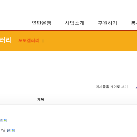
연탄은행
사업소개
후원하기
봉
러리
포토갤러리
|
게시물을 뷰어로 보기
제목
17일