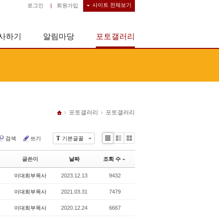
사이트 전체보기
로그인
|
회원가입
사하기
알림마당
포토갤러리
포토갤러리
포토갤러리
T
검색
쓰기
기본글꼴
Li
Zi
G
st
n
al
글쓴이
날짜
조회 수
e
le
r
이대희부목사
2023.12.13
9432
y
이대희부목사
2021.03.31
7479
이대희부목사
2020.12.24
6667