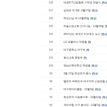
108
대경ICT산업협회 기부금 전달식
107
김세은 외 3명 -2월17일
106
박상신님 외-11월25일
105
하늘소망교회 간식나눔 - 12월19일
104
2017년도 재개식 티브로드 뉴스
103
LG 유플러스 직원들
102
대구중학교 야구부
101
동신교회 중등부
100
영남신학대학교 학생들
99
3월 17일 희성전자 봉사
98
탤런트 박해진과 대구지역 소방관들
97
대구로타리클럽 - 12월3일
96
희성전자 다솜봉사회 - 12월12일
95
국민의힘 서구 봉사단 - 12월7일