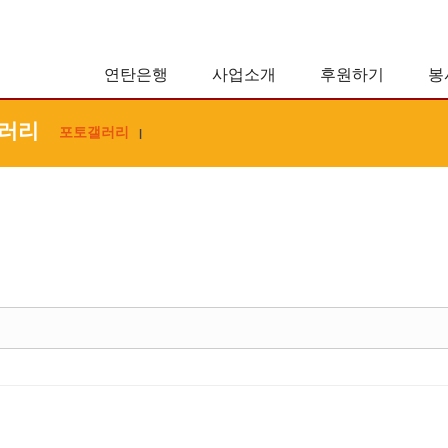
연탄은행
사업소개
후원하기
봉
러리
포토갤러리
|