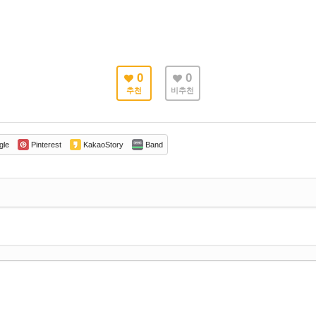
0
0
추천
비추천
gle
Pinterest
KakaoStory
Band