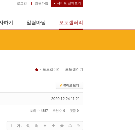
사이트 전체보기
로그인
|
회원가입
사하기
알림마당
포토갤러리
포토갤러리
포토갤러리
✔
뷰어로 보기
2020.12.24 11:21
조회 수
4887
추천 수
0
댓글
0
?
가