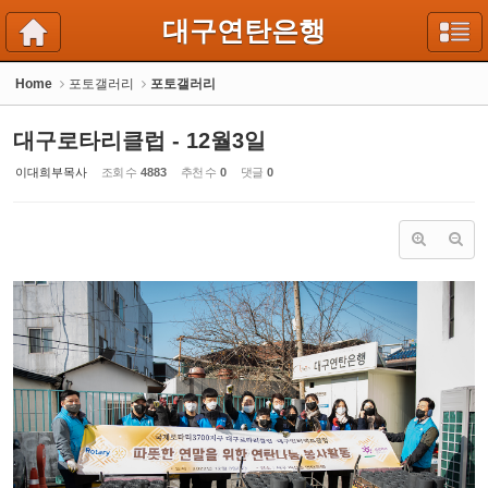
Sketchbook5, 스케치북5
Sketchbook5, 스케치북5
대구연탄은행
Home
포토갤러리
포토갤러리
대구로타리클럽 - 12월3일
이대희부목사
조회 수
4883
추천 수
0
댓글
0