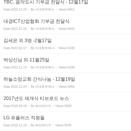
TBC, 음악도시 기부금 전달식 - 12월17일
Date
2020.12.24
By
이대희부목사
Views
6661
대경ICT산업협회 기부금 전달식
Date
2021.01.15
By
이대희부목사
Views
6415
김세은 외 3명 -2월17일
Date
2022.02.17
By
이대희부목사
Views
6190
박상신님 외-11월25일
Date
2023.12.13
By
이대희부목사
Views
6106
하늘소망교회 간식나눔 - 12월19일
Date
2020.12.24
By
이대희부목사
Views
5856
2017년도 재개식 티브로드 뉴스
Date
2018.09.19
By
해피메이커
Views
5558
LG 유플러스 직원들
Date
2019.12.19
By
해피메이커
Views
5045