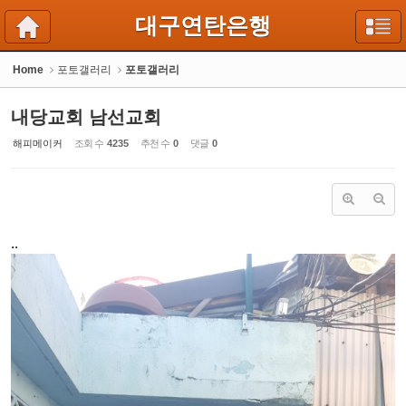
Sketchbook5, 스케치북5
Sketchbook5, 스케치북5
대구연탄은행
Home
포토갤러리
포토갤러리
내당교회 남선교회
해피메이커
조회 수
4235
추천 수
0
댓글
0
..