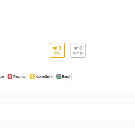
0
0
추천
비추천
gle
Pinterest
KakaoStory
Band