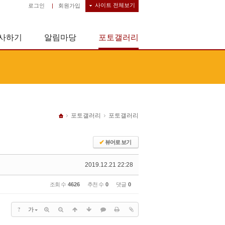
사이트 전체보기
로그인
|
회원가입
사하기
알림마당
포토갤러리
포토갤러리
포토갤러리
✔
뷰어로 보기
2019.12.21 22:28
조회 수
4626
추천 수
0
댓글
0
?
가