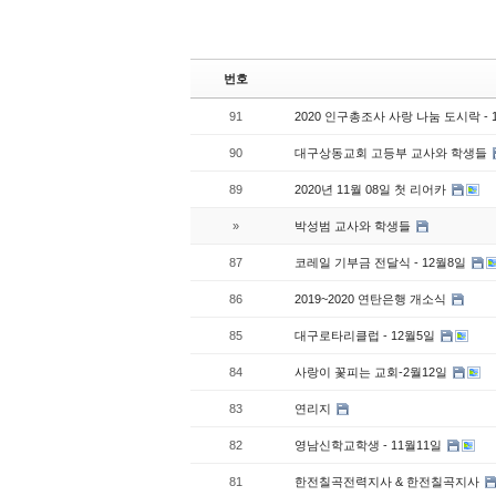
번호
91
2020 인구총조사 사랑 나눔 도시락 - 
90
대구상동교회 고등부 교사와 학생들
89
2020년 11월 08일 첫 리어카
»
박성범 교사와 학생들
87
코레일 기부금 전달식 - 12월8일
86
2019~2020 연탄은행 개소식
85
대구로타리클럽 - 12월5일
84
사랑이 꽃피는 교회-2월12일
83
연리지
82
영남신학교학생 - 11월11일
81
한전칠곡전력지사 & 한전칠곡지사