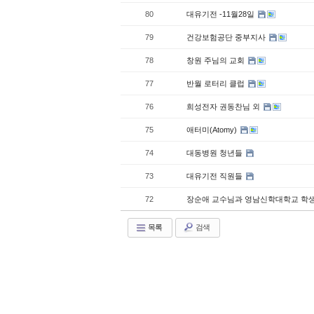
80
대유기전 -11월28일
79
건강보험공단 중부지사
78
창원 주님의 교회
77
반월 로터리 클럽
76
희성전자 권동찬님 외
75
애터미(Atomy)
74
대동병원 청년들
73
대유기전 직원들
72
장순애 교수님과 영남신학대학교 학
목록
검색