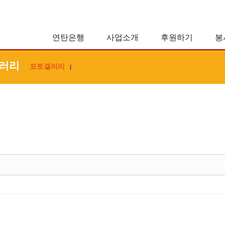
연탄은행
사업소개
후원하기
봉
러리
포토갤러리
|