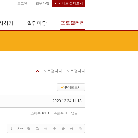
사이트 전체보기
로그인
|
회원가입
사하기
알림마당
포토갤러리
포토갤러리
포토갤러리
✔
뷰어로 보기
2020.12.24 11:13
조회 수
4803
추천 수
0
댓글
0
?
가