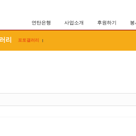
연탄은행
사업소개
후원하기
봉
러리
포토갤러리
|