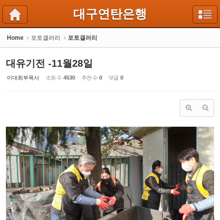
Sketchbook5, 스케치북5
Sketchbook5, 스케치북5
대구연탄은행
Home
포토갤러리
포토갤러리
대유기전 -11월28일
이대희부목사
조회 수
4530
추천 수
0
댓글
0