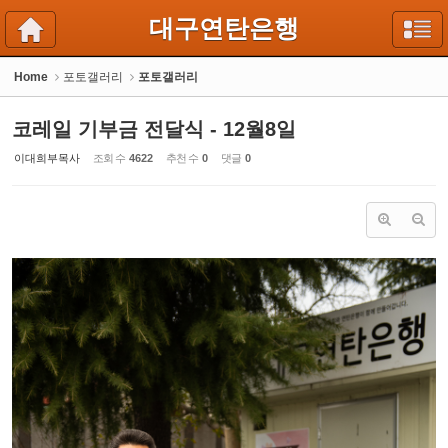
Sketchbook5, 스케치북5
Sketchbook5, 스케치북5
대구연탄은행
Home
포토갤러리
포토갤러리
코레일 기부금 전달식 - 12월8일
이대희부목사
조회 수
4622
추천 수
0
댓글
0