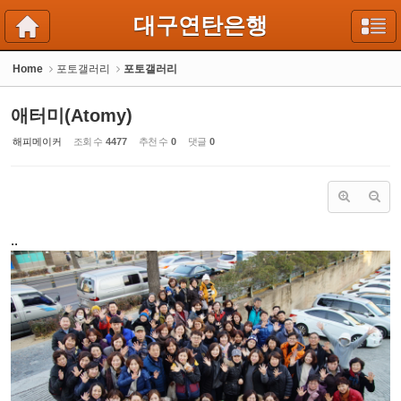
Sketchbook5, 스케치북5
Sketchbook5, 스케치북5
대구연탄은행
Home
포토갤러리
포토갤러리
애터미(Atomy)
해피메이커
조회 수
4477
추천 수
0
댓글
0
..