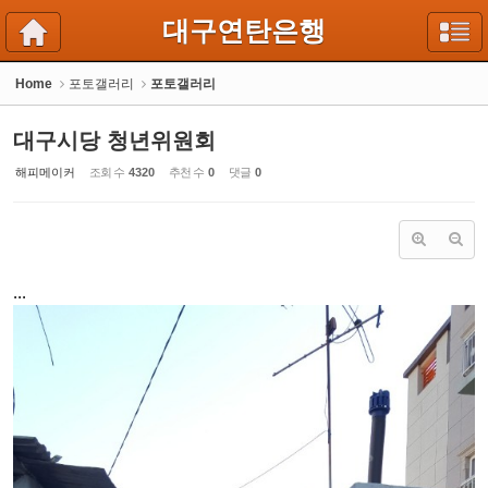
Sketchbook5, 스케치북5
Sketchbook5, 스케치북5
대구연탄은행
Home
포토갤러리
포토갤러리
대구시당 청년위원회
해피메이커
조회 수
4320
추천 수
0
댓글
0
...