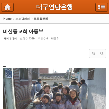
Sketchbook5, 스케치북5
Sketchbook5, 스케치북5
대구연탄은행
Home
포토갤러리
포토갤러리
비산동교회 아동부
해피메이커
조회 수
4339
추천 수
0
댓글
0
...