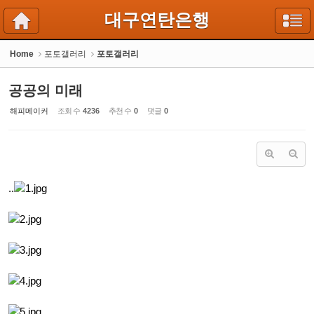
Sketchbook5, 스케치북5
Sketchbook5, 스케치북5
대구연탄은행
Home
포토갤러리
포토갤러리
공공의 미래
해피메이커
조회 수
4236
추천 수
0
댓글
0
..