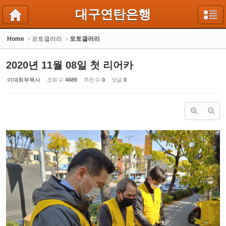
Sketchbook5, 스케치북5
Sketchbook5, 스케치북5
대구연탄은행
Home
포토갤러리
포토갤러리
2020년 11월 08일 첫 리어카
이대희부목사
조회 수
4689
추천 수
0
댓글
0