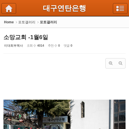
Sketchbook5, 스케치북5
Sketchbook5, 스케치북5
대구연탄은행
Home
포토갤러리
포토갤러리
소망교회 -1월6일
이대희부목사
조회 수
4014
추천 수
0
댓글
0