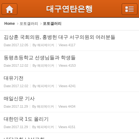
Sketchbook5, 스케치북5
Sketchbook5, 스케치북5
대구연탄은행
Home
포토갤러리
포토갤러리
김상훈 국회의원, 홍병헌 대구 서구의원외 여러분들
Date
2017.12.05
By
해피메이커
Views
4117
동평초등학교 선생님들과 학생들
Date
2017.12.02
By
해피메이커
Views
4153
대유기전
Date
2017.12.02
By
해피메이커
Views
4241
매일신문 기사
Date
2017.11.29
By
해피메이커
Views
4434
대한민국 1도 올리기
Date
2017.11.29
By
해피메이커
Views
4151