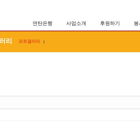
연탄은행
사업소개
후원하기
봉
러리
포토갤러리
|