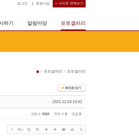
사이트 전체보기
로그인
|
회원가입
사하기
알림마당
포토갤러리
포토갤러리
포토갤러리
✔
뷰어로 보기
2021.12.04 10:42
조회 수
3566
추천 수
0
댓글
0
?
가